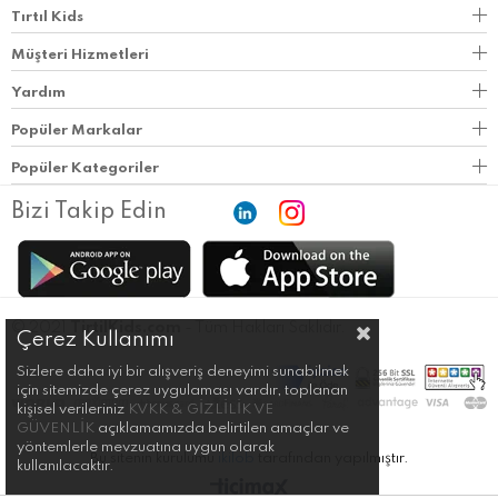
Tırtıl Kids
Müşteri Hizmetleri
Yardım
Popüler Markalar
Popüler Kategoriler
Bizi Takip Edin
© 2021
TirtilKids.com
- Tüm Hakları Saklıdır.
Çerez Kullanımı
Sizlere daha iyi bir alışveriş deneyimi sunabilmek
için sitemizde çerez uygulaması vardır, toplanan
kişisel verileriniz
KVKK & GİZLİLİK VE
GÜVENLİK
açıklamamızda belirtilen amaçlar ve
yöntemlerle mevzuatına uygun olarak
Bu sitenin kurulumu
ikilob
tarafından yapılmıştır.
kullanılacaktır.