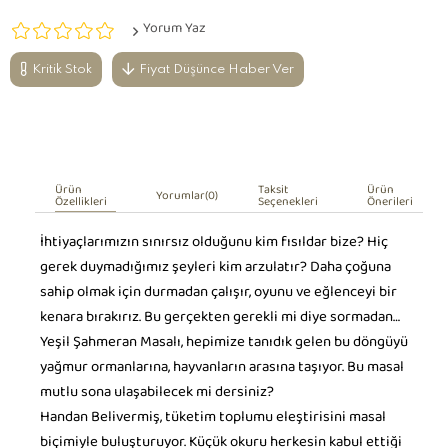
Yorum Yaz
Kritik Stok
Fiyat Düşünce Haber Ver
Ürün
Taksit
Ürün
Yorumlar
(0)
Özellikleri
Seçenekleri
Önerileri
İhtiyaçlarımızın sınırsız olduğunu kim fısıldar bize? Hiç
gerek duymadığımız şeyleri kim arzulatır? Daha çoğuna
sahip olmak için durmadan çalışır, oyunu ve eğlenceyi bir
kenara bırakırız. Bu gerçekten gerekli mi diye sormadan…
Yeşil Şahmeran Masalı, hepimize tanıdık gelen bu döngüyü
yağmur ormanlarına, hayvanların arasına taşıyor. Bu masal
mutlu sona ulaşabilecek mi dersiniz?
Handan Belivermiş, tüketim toplumu eleştirisini masal
biçimiyle buluşturuyor. Küçük okuru herkesin kabul ettiği