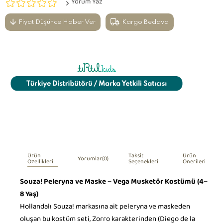
Yorum Yaz
Fiyat Düşünce Haber Ver
Kargo Bedava
Ürün
Taksit
Ürün
Yorumlar
(0)
Özellikleri
Seçenekleri
Önerileri
Souza! Peleryna ve Maske – Vega Musketör Kostümü (4–
8 Yaş)
Hollandalı Souza! markasına ait peleryna ve maskeden
oluşan bu kostüm seti, Zorro karakterinden (Diego de la