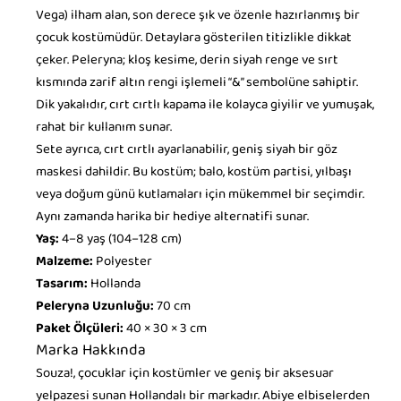
Vega) ilham alan, son derece şık ve özenle hazırlanmış bir
çocuk kostümüdür. Detaylara gösterilen titizlikle dikkat
çeker. Peleryna; kloş kesime, derin siyah renge ve sırt
kısmında zarif altın rengi işlemeli “&” sembolüne sahiptir.
Dik yakalıdır, cırt cırtlı kapama ile kolayca giyilir ve yumuşak,
rahat bir kullanım sunar.
Sete ayrıca, cırt cırtlı ayarlanabilir, geniş siyah bir göz
maskesi dahildir. Bu kostüm; balo, kostüm partisi, yılbaşı
veya doğum günü kutlamaları için mükemmel bir seçimdir.
Aynı zamanda harika bir hediye alternatifi sunar.
Yaş:
4–8 yaş (104–128 cm)
Malzeme:
Polyester
Tasarım:
Hollanda
Peleryna Uzunluğu:
70 cm
Paket Ölçüleri:
40 × 30 × 3 cm
Marka Hakkında
Souza!, çocuklar için kostümler ve geniş bir aksesuar
yelpazesi sunan Hollandalı bir markadır. Abiye elbiselerden