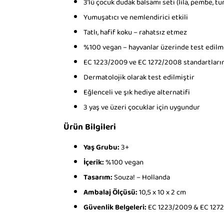
3’lü çocuk dudak balsamı seti (lila, pembe, t
Yumuşatıcı ve nemlendirici etkili
Tatlı, hafif koku – rahatsız etmez
%100 vegan – hayvanlar üzerinde test edil
EC 1223/2009 ve EC 1272/2008 standartları
Dermatolojik olarak test edilmiştir
Eğlenceli ve şık hediye alternatifi
3 yaş ve üzeri çocuklar için uygundur
Ürün Bilgileri
Yaş Grubu:
3+
İçerik:
%100 vegan
Tasarım:
Souza! – Hollanda
Ambalaj Ölçüsü:
10,5 x 10 x 2 cm
Güvenlik Belgeleri:
EC 1223/2009 & EC 127