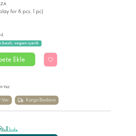
UZA
lay for 6 pcs, 1 pc)
04
u bazlı, vegan içerik
m Yaz
r Ver
Kargo Bedava