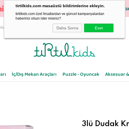
tirtilkids.com masaüstü bildirimlerine ekleyin.
tirtilkids.com özel fırsatlardan ve güncel kampanyalardan
haberiniz olsun ister misiniz?
Daha Sonra
Evet
luluk
arı
İç/Dış Mekan Araçları
Puzzle - Oyuncak
Aksesuar &
3lü Dudak Kr