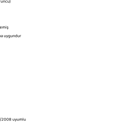
uruncu)
memiş
na uygundur
2/2008 uyumlu