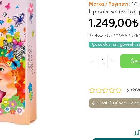
Marka / Yayınevi
:
SO
Lip balm set (with disp
1.249,00₺
Barkod
:
87209552871
Çocuklar için güvenli, s
Yoru
Fiyat Düşünce Habe