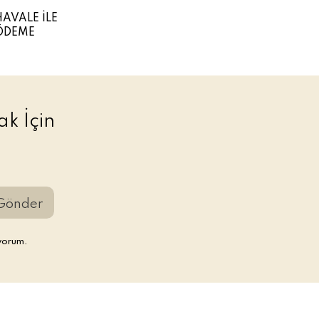
HAVALE İLE
ÖDEME
k İçin
Gönder
yorum.