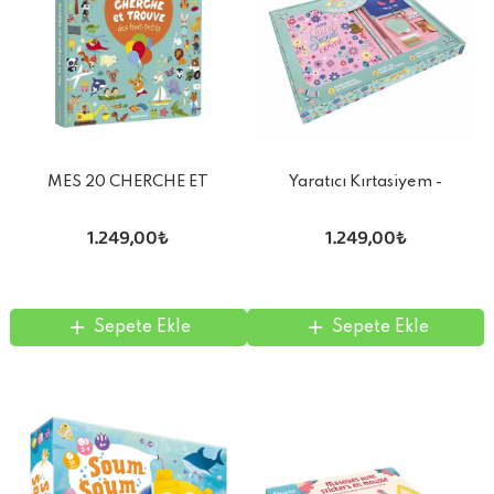
MES 20 CHERCHE ET
Yaratıcı Kırtasiyem -
TROUVE DES TOUT-PETITS
Arkadaşlık Temalı Hediyelik
1.249,00₺
1.249,00₺
Sepete Ekle
Sepete Ekle