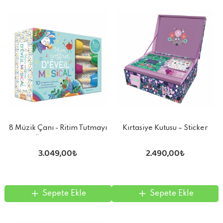
8 Müzik Çanı - Ritim Tutmayı
Kırtasiye Kutusu – Sticker
Öğreniyorum
Defter ve Daha Fazlası
3.049,00₺
2.490,00₺
Sepete Ekle
Sepete Ekle