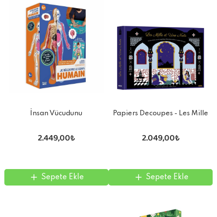
İnsan Vücudunu
Papiers Decoupes - Les Mille
Keşfediyorum Poster -Model
Et Une Nuıts
2.449,00₺
2.049,00₺
ve Kitap
Sepete Ekle
Sepete Ekle