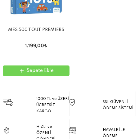
MES 500 TOUT PREMIERS
MOTS
1.199,00₺
Sepete Ekle
1000 TL ve ÜZERİ
SSL GÜVENLİ
ÜCRETSİZ
ÖDEME SİSTEMİ
KARGO
HIZLI ve
HAVALE İLE
ÖZENLİ
ÖDEME