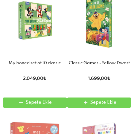
My boxed set of 10 classic
Classic Games - Yellow Dwarf
games
Game
2.049,00₺
1.699,00₺
Sepete Ekle
Sepete Ekle