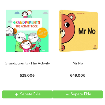
Grandparents - The Activity
Mr No
Book
629,00₺
649,00₺
Sepete Ekle
Sepete Ekle