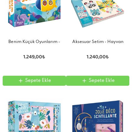
Benim Küçük Oyunlarım -
Aksesuar Setim - Hayvan
Dalış Maceram
Maskesi-Kabartmalı Sticker
1.249,00₺
1.240,00₺
Sepete Ekle
Sepete Ekle