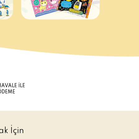
HAVALE İLE
ÖDEME
k İçin