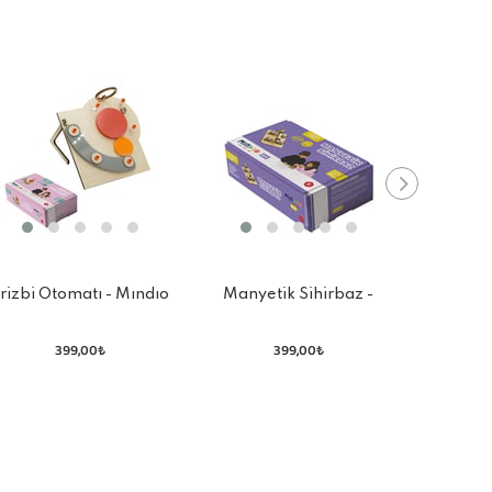
rizbi Otomatı - Mındıo
Manyetik Sihirbaz -
C
Box
Mındıo Box
399,00₺
399,00₺