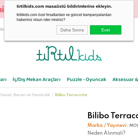
tirtilkids.com masaüstü bildirimlerine ekleyin.
tirtilkids.com özel fırsatlardan ve güncel kampanyalardan
haberiniz olsun ister misiniz?
Daha Sonra
Evet
luluk
arı
İç/Dış Mekan Araçları
Puzzle - Oyuncak
Aksesuar &
Sanat, Beceri ve Yaratıcılık
Bilibo Terracotta
Bilibo Terrac
Marka / Yayınevi
:
MO
Neden Alınmalı?