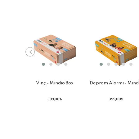
Vinç - Mındıo Box
Deprem Alarmı - Mınd
Box
399,00₺
399,00₺