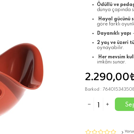
Ödüllü ve peda
dünya çapında se
Hayal gücünü sı
göre farklı oyunla
Dayanıklı yapı
–
2 yaş ve üzeri t
oynayabilir.
Her mevsim kull
imkânı sunar.
2.290,00
Barkod
:
76401534350
Yoru