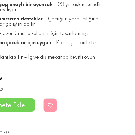
gog onaylı bir oyuncak
– 20 yılı aşkın süredir
viliyor.
nırsızca destekler
– Çocuğun yaratıcılığına
r geliştirilebilir.
 Uzun ömürlü kullanım için tasarlanmıştır.
üm çocuklar için uygun
– Kardeşler birlikte
anılabilir
– İç ve dış mekânda keyifli oyun
₺
88
m Yaz