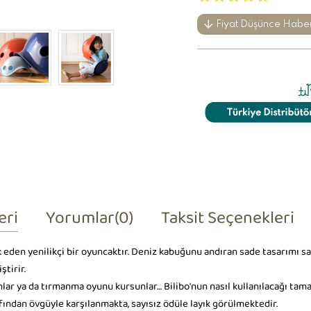
Fiyat Düşünce Habe
eri
Yorumlar
(0)
Taksit Seçenekleri
ik eden yenilikçi bir oyuncaktır. Deniz kabuğunu andıran sade tasarımı s
ştirir.
ınlar ya da tırmanma oyunu kursunlar… Bilibo'nun nasıl kullanılacağı ta
ından övgüyle karşılanmakta, sayısız ödüle layık görülmektedir.