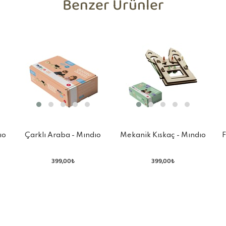
Benzer Ürünler
ıo
Çarklı Araba - Mındıo
Mekanik Kıskaç - Mındıo
F
Box
Box
399,00₺
399,00₺