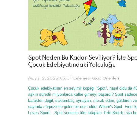
Spot Neden Bu Kadar Seviliyor? İşte Spo
Çocuk Edebiyatındaki Yolculuğu
Mayıs 12, 2025
Kitap İncelemesi
Kitap Önerileri
Çocuk edebiyatının en sevimli köpeği "Spot", nasıl oldu da 40
aşkın süredir milyonlarca kalbe girmeyi başardı? Spot sadece 
karakteri değil; saklambaç oynayan, merak eden, güldüren ve
sayfada sürprizlerle gelen bir dost oldu! Where's Spot, Find S
Loves Sport... Spot serisinin tüm kitapları Tırtıl Kids'te sizi be