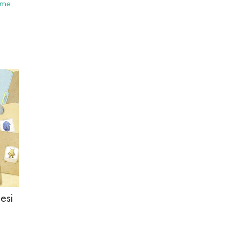
nme,
esi