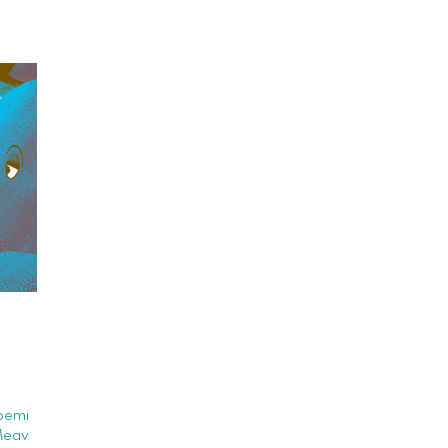
Noemi
eav