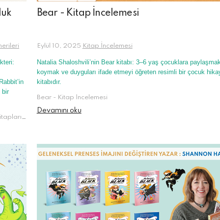
luk
Bear - Kitap İncelemesi
erileri
Eylül 10, 2025
Kitap İncelemesi
teri:
Natalia Shaloshvili’nin Bear kitabı: 3–6 yaş çocuklara paylaşmak
koymak ve duyguları ifade etmeyi öğreten resimli bir çocuk hika
Rabbit’in
kitabıdır.
 bir
Bear - Kitap İncelemesi
Devamını oku
Peter Rabbit,Beatrix Potter,çocuk edebiyatı,klasik çocuk kitapları,resimli çocuk kitapları,tavşan hikayeleri,okul öncesi kitap önerileri,ilk okuma kitapları,çocuklar için kitap önerileri,merak ve keşif temalı kitaplar,doğa ve hayvan sevgisi,değerler eğitimi kitapları,empati kurma becerisi,zamansız çocuk klasiği,Peter Rabbit kitap serisi