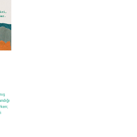
mış
andığı
yken;
i