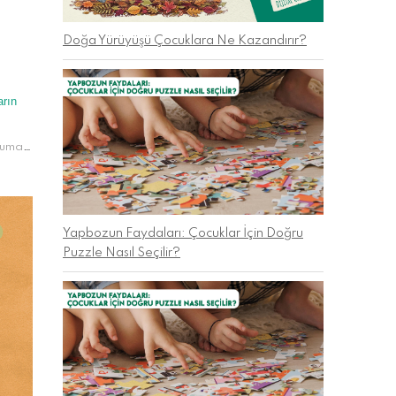
Doğa Yürüyüşü Çocuklara Ne Kazandırır?
arın
Charlotte Guillain, çocuk kitapları, çocuk edebiyatı, çocuk yazarı, yazar tanıtımı, kitap önerisi, ailelere kitap önerisi, çocuklar için okuma, okuma alışkanlığı, merak duygusu, keşfetme, hayal gücü, hikâye anlatımı, eğitici kitaplar, eğlenceli kitaplar, okul öncesi, ilkokul, okuma keyfi, ebeveyn rehberi, çocuk gelişimi, çocuklara kitap seçimi, Roald Dahl Müzesi, Adam Guillain
Yapbozun Faydaları: Çocuklar İçin Doğru
Puzzle Nasıl Seçilir?