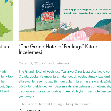
t'un
“The Grand Hotel of Feelings” Kitap
İncelemesi
Nisan 10, 2025
Kitap İncelemesi
 yılı
The Grand Hotel of Feelings,
Yazar ve Çizer Lidia Brankovic ve
bir kitap
Cicada Books Yayınevi tarafından çocuk edebiyatına kazandırıl
 her
etkileyici bir eser. Kitap, tüm duyguların birer misafir olarak ağırl
pot, Spot
büyük bir otelde geçiyor. Bazı misafirlerin gelmesi çok eğlenceli
kliyor!
bazıları ise... biraz zor olabiliyor. Ancak hiçbir misafir otelden ger
çevrilmiyor.
“The Grand Hotel of Feelings” Kitap İncelemesi
Devamını oku