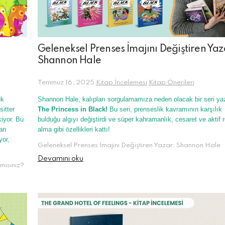
Geleneksel Prenses İmajını Değiştiren Yaz
Shannon Hale
Temmuz 16, 2025
Kitap İncelemesi
Kitap Önerileri
uk
Shannon Hale, kalıpları sorgulamamıza neden olacak bir seri ya
sitter
The Princess in Black!
Bu seri, prenseslik kavramının karşılık
kiyor. Bu
bulduğu algıyı değiştirdi ve süper kahramanlık, cesaret ve aktif r
an
alma gibi özellikleri kattı!
yor,
Geleneksel Prenses İmajını Değiştiren Yazar: Shannon Hale
Devamını oku
mısınız?