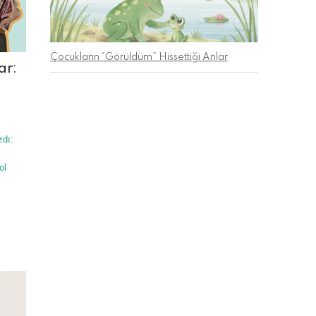
Çocukların “Görüldüm” Hissettiği Anlar
ar:
zdı:
ol