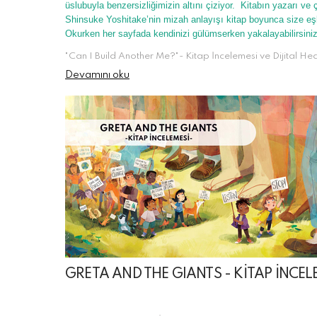
üslubuyla benzersizliğimizin altını çiziyor.
Kitabın yazarı ve ç
Shinsuke Yoshitake’nin mizah anlayışı kitap boyunca size eşl
Okurken her sayfada kendinizi gülümserken yakalayabilirsin
"Can I Build Another Me?"- Kitap İncelemesi ve Dijital He
Devamını oku
GRETA AND THE GIANTS - KİTAP İNCEL