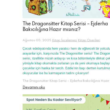
The Dragonsitter Kitap Serisi – Ejderha
Bakıcılığına Hazır mısınız?
Ağustos 05, 2025
Kitap İncelemesi
Kitap Önerileri
Çocuk edebiyatında hem yaratıcı hem de eğlenceli bir yolcul
arayanlar için, karşınızda The Dragonsitter serisi! The Dragon
serisi, özellikle mizah anlayışı ve kısa bölümleriyle dikkat çe
yönüyle kitap okumakta zorlanan ya da yeni okumaya başlay
çocuklar için harika bir tercih. Eddie’nin başı dertten kurtulmu
okuyucular ise bu karmaşanın tadını çıkarıyor!
The Dragonsitter Kitap Serisi – Ejderha Bakıcılığına Hazır 
Devamını oku