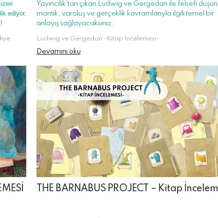
izeri
Yayıncılık
’tan çıkan Ludwig ve Gergedan ile felsefi düşü
ik ediyor.
mantık, varoluş ve gerçeklik kavramlarıyla ilgili temel bir
iz!
anlayış sağlayacaksınız.
diye
Ludwig ve Gergedan -Kitap İncelemesi-
Devamını oku
EMESİ
THE BARNABUS PROJECT – Kitap İncelem