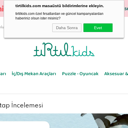
tirtilkids.com masaüstü bildirimlerine ekleyin.
tirtilkids.com özel fırsatlardan ve güncel kampanyalardan
haberiniz olsun ister misiniz?
Daha Sonra
Evet
luluk
arı
İç/Dış Mekan Araçları
Puzzle - Oyuncak
Aksesuar &
tap İncelemesi