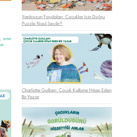
Yapbozun Faydaları: Çocuklar İçin Doğru
Puzzle Nasıl Seçilir?
, sınır
ye
Charlotte Guillain: Çocuk Kalbine Hitap Eden
Bir Yazar