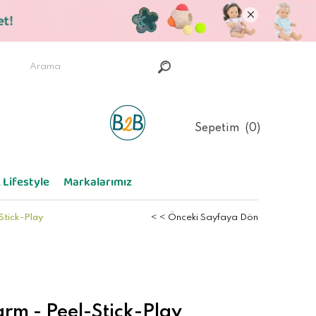
Sepetim
0
 Lifestyle
Markalarımız
Stick-Play
< < Önceki Sayfaya Dön
arm - Peel-Stick-Play