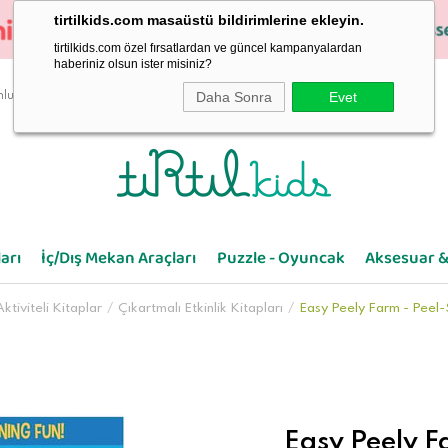
tirtilkids.com masaüstü bildirimlerine ekleyin.
tirtilkids.com özel fırsatlardan ve güncel kampanyalardan
haberiniz olsun ister misiniz?
Daha Sonra
Evet
luluk
arı
İç/Dış Mekan Araçları
Puzzle - Oyuncak
Aksesuar &
ktiviteli Kitaplar
Çıkartmalı Etkinlik Kitapları
Easy Peely Farm - Peel-
Easy Peely F