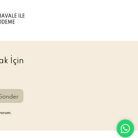
HAVALE İLE
ÖDEME
k İçin
Gönder
yorum.