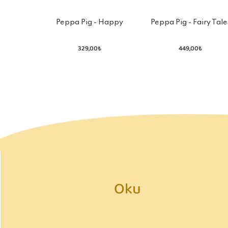
Peppa Pig - Happy
Peppa Pig - Fairy Tale
Holiday Sticker Activity
Sticker Book
Book
329,00₺
449,00₺
Oku