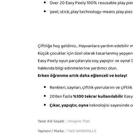
Over 20 Easy Peely 100% resusable play pie
'peel, stick, play' technology-means play pie
Çiftliğe hoş geldiniz... Hayvanlara yardım edebilir 
Küçük çocuklar için özel olarak tasarlanmış yepyen
Easy Peely oyun parçalarıyla soy, yapıştır ve oyna! D
hakkında bilgi edinmelerine yardımcı olun.
Erken öğrenme artık daha eğlenceli ve kolay!
Renkleri, sayıları, çiftlik yavrularını ve çiftli
20’den fazla
%100 tekrar kullanılabilir
Easy 
Çıkar, yapıştır, oyna
teknolojisi sayesinde oy
Yazar Adı Soyadı
Imagine That
Yayınevi / Marka
TWO WINDMILLS