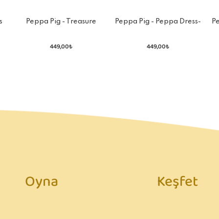
s
Peppa Pig - Treasure
Peppa Pig - Peppa Dress-
P
Hunt Sticker Book
Up Sticker Book
449,00₺
449,00₺
Oyna
Keşfet