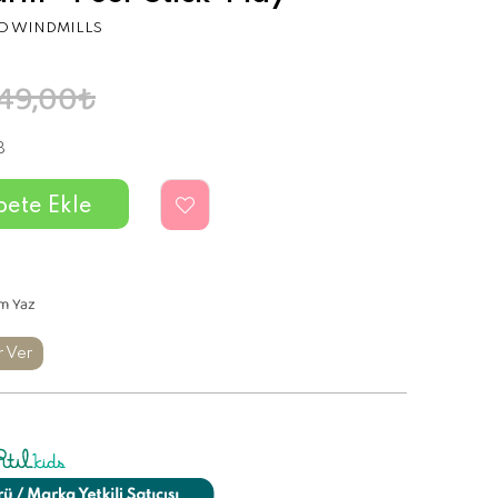
 WINDMILLS
49,00₺
8
m Yaz
r Ver