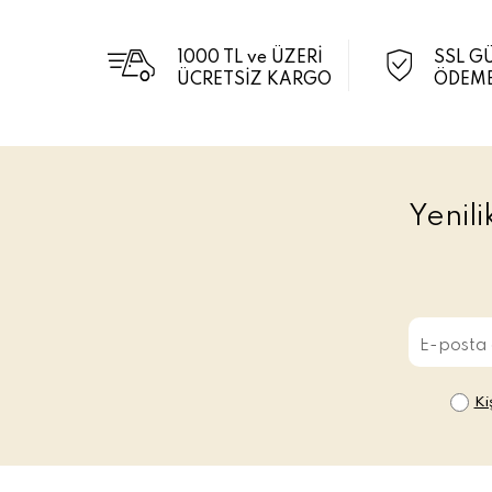
1000 TL ve ÜZERİ
SSL G
ÜCRETSİZ KARGO
ÖDEME
Yenil
Ki