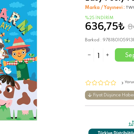
Marka / Yayınevi
:
TWO
636,75₺
%
25
İNDIRIM
8
Barkod
:
978180105913
Yoru
Fiyat Düşünce Habe