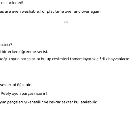
ces included!
ces are even washable, for play time over and over again
***
misiniz?
i bir erken öğrenme serisi.
oğru oyun parçalarını bulup resimleri tamamlayarak çiftlik hayvanlarına re
k seslerini öğrenin.
Peely oyun parçası içerir!
un parçaları yıkanabilir ve tekrar tekrar kullanılabilir.