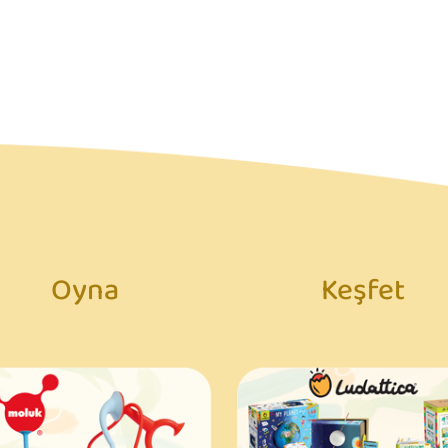
Oyna
Keşfet