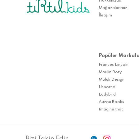
Hakkımızda
Mağazalarımız
İletişim
Popüler Markal
Frances Lincoln
Moulin Roty
Moluk Design
Usborne
Ladybird
Auzou Books
Imagine that
Bizi Takip Edin