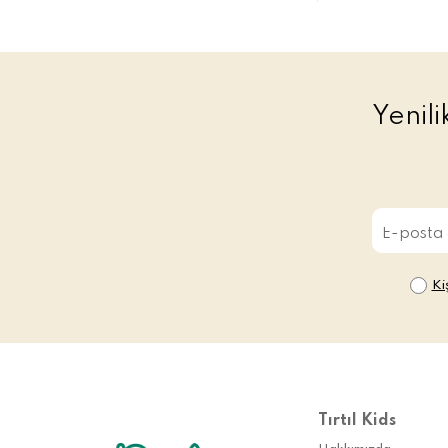
Yenil
Ki
Tırtıl Kids