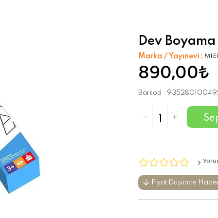
Dev Boyama R
Marka / Yayınevi
:
MIE
890,00₺
Barkod
:
93528010049
Yoru
Fiyat Düşünce Habe