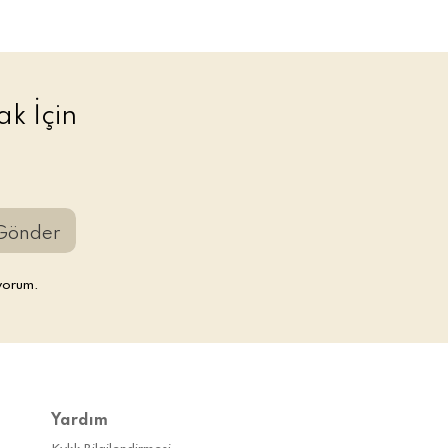
k İçin
Gönder
yorum.
Yardım