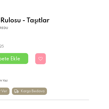
ulosu - Taşıtlar
REDU
25
m Yaz
r Ver
Kargo Bedava