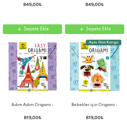
849,00₺
849,00₺
Sepete Ekle
Sepete Ekle
Aynı Gün Kargo
Adım Adım Origami -
Bebekler için Origami -
Roketler
Hayvanlar
819,00₺
819,00₺