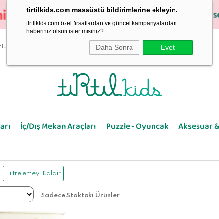
tirtilkids.com masaüstü bildirimlerine ekleyin.
tirtilkids.com özel fırsatlardan ve güncel kampanyalardan
haberiniz olsun ister misiniz?
Daha Sonra
Evet
luluk
arı
İç/Dış Mekan Araçları
Puzzle - Oyuncak
Aksesuar &
Filtrelemeyi Kaldır
Sadece Stoktaki Ürünler