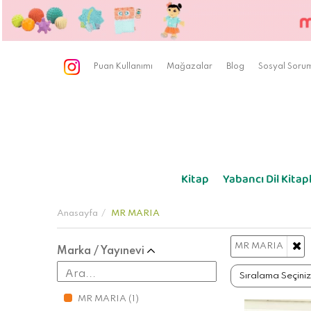
Puan Kullanımı
Mağazalar
Blog
Sosyal Sorum
Kitap
Yabancı Dil Kitapl
Anasayfa
MR MARIA
MR MARIA
Marka / Yayınevi
MR MARIA
(1)