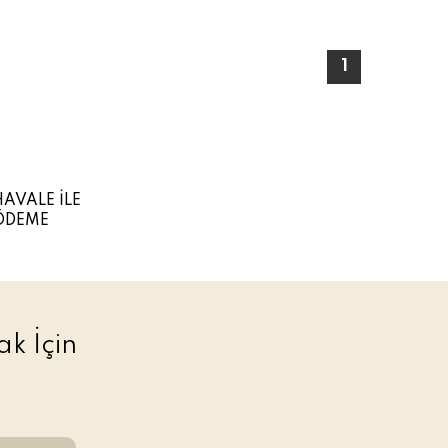
1
HAVALE İLE
ÖDEME
k İçin