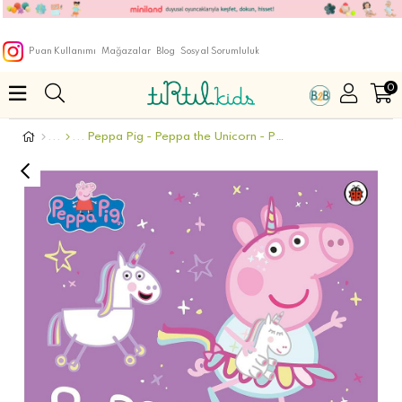
Puan Kullanımı
Mağazalar
Blog
Sosyal Sorumluluk
0
Peppa Pig - Peppa the Unicorn - Paperback