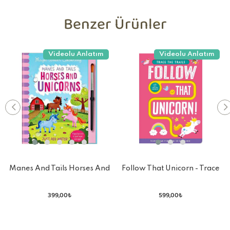
Benzer Ürünler
Videolu Anlatım
Videolu Anlatım
Manes And Tails Horses And
Follow That Unicorn - Trace
Unicorns
The Trails
399,00₺
599,00₺