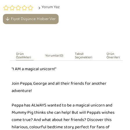
Yorum Yaz
Fiyat Düşünce Haber Ver
Ürün
Taksit
Ürün
Yorumlar
(0)
Özellikleri
Seçenekleri
Önerileri
"I AM a magical unicorn!"
Join Peppa, George and all their friends for another
adventure!
Peppa has ALWAYS wanted to be a magical unicorn and
Mummy Pig thinks she can help! But will Peppa's wishes
come true? And what about her friends? Discover this
hilarious, colourful bedtime story, perfect for fans of