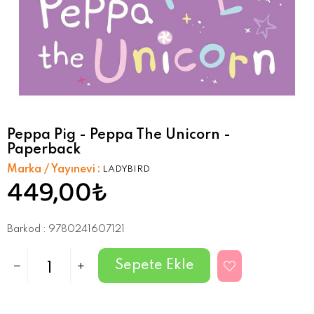
Peppa Pig - Peppa The Unicorn -
Paperback
Marka / Yayınevi
:
LADYBIRD
449,00₺
Barkod
:
9780241607121