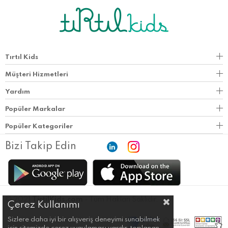
Tırtıl Kids
Müşteri Hizmetleri
Yardım
Popüler Markalar
Popüler Kategoriler
Bizi Takip Edin
© 2021
TirtilKids.com
- Tüm Hakları Saklıdır.
Çerez Kullanımı
Sizlere daha iyi bir alışveriş deneyimi sunabilmek