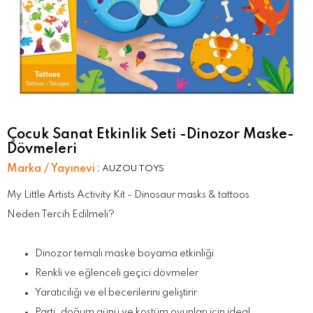
Çocuk Sanat Etkinlik Seti -Dinozor Maske-
Dövmeleri
Marka / Yayınevi
:
AUZOU TOYS
My Little Artists Activity Kit - Dinosaur masks & tattoos
Neden Tercih Edilmeli?
Dinozor temalı maske boyama etkinliği
Renkli ve eğlenceli geçici dövmeler
Yaratıcılığı ve el becerilerini geliştirir
Parti, doğum günü ve kostüm oyunları için ideal