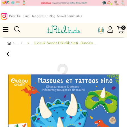
Puan Kullanımı
Mağazalar
Blog
Sosyal Sorumluluk
0
Çocuk Sanat Etkinlik Seti -Dinozor Maske-Dövmeleri