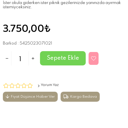
İster okula giderken ister piknik gezilerinizde yanınızda ayırmak
istemiyceksiniz.
3.750,00₺
Barkod
:
5425023071021
Yorum Yaz
Fiyat Düşünce Haber Ver
Kargo Bedava