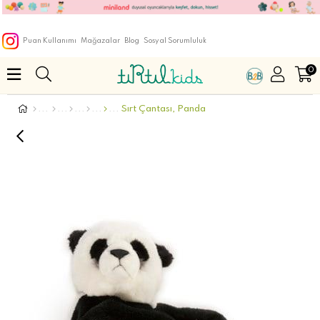
Puan Kullanımı
Mağazalar
Blog
Sosyal Sorumluluk
0
Sırt Çantası, Panda