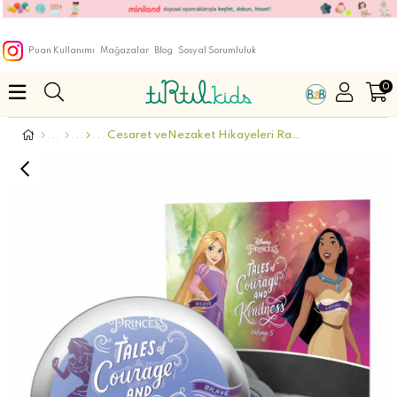
Puan Kullanımı
Mağazalar
Blog
Sosyal Sorumluluk
0
Cesaret veNezaket Hikayeleri Rapunzel ve Pocahonta