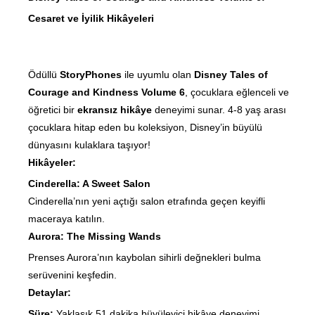
Cesaret ve İyilik Hikâyeleri
Ödüllü
StoryPhones
ile uyumlu olan
Disney Tales of
Courage and Kindness Volume 6
, çocuklara eğlenceli ve
öğretici bir
ekransız hikâye
deneyimi sunar. 4-8 yaş arası
çocuklara hitap eden bu koleksiyon, Disney’in büyülü
dünyasını kulaklara taşıyor!
Hikâyeler:
Cinderella: A Sweet Salon
Cinderella’nın yeni açtığı salon etrafında geçen keyifli
maceraya katılın.
Aurora: The Missing Wands
Prenses Aurora’nın kaybolan sihirli değnekleri bulma
serüvenini keşfedin.
Detaylar:
Süre:
Yaklaşık 51 dakika büyüleyici hikâye deneyimi