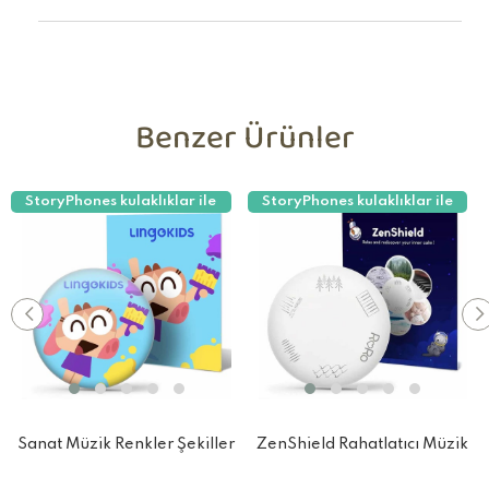
Benzer Ürünler
StoryPhones kulaklıklar ile
StoryPhones kulaklıklar ile
uyumludur!
uyumludur!
Sanat Müzik Renkler Şekiller
ZenShield Rahatlatıcı Müzik
Dans Hakkında Her şey
ve Doğa Sesleri