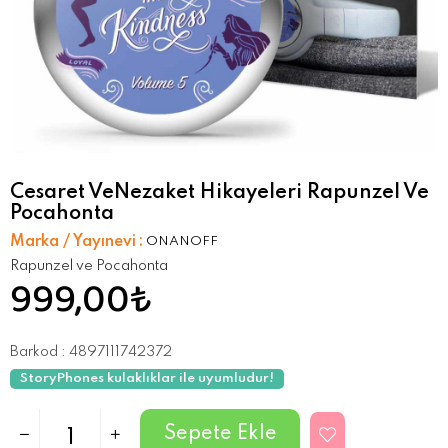
Cesaret VeNezaket Hikayeleri Rapunzel Ve
Pocahonta
Marka / Yayınevi
:
ONANOFF
Rapunzel ve Pocahonta
999,00₺
Barkod
:
4897111742372
StoryPhones kulaklıklar ile uyumludur!