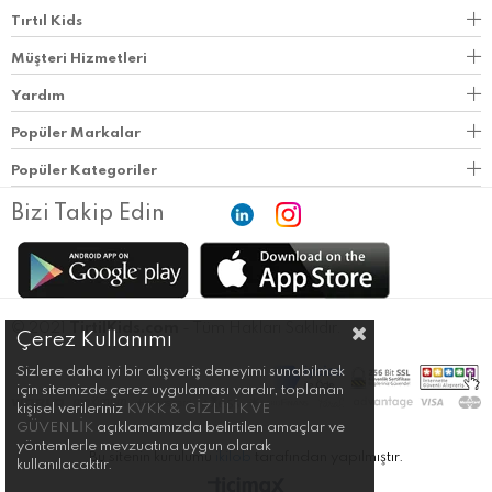
Tırtıl Kids
Müşteri Hizmetleri
Yardım
Popüler Markalar
Popüler Kategoriler
Bizi Takip Edin
© 2021
TirtilKids.com
- Tüm Hakları Saklıdır.
Çerez Kullanımı
Sizlere daha iyi bir alışveriş deneyimi sunabilmek
için sitemizde çerez uygulaması vardır, toplanan
kişisel verileriniz
KVKK & GİZLİLİK VE
GÜVENLİK
açıklamamızda belirtilen amaçlar ve
yöntemlerle mevzuatına uygun olarak
Bu sitenin kurulumu
ikilob
tarafından yapılmıştır.
kullanılacaktır.