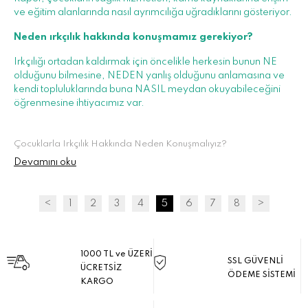
ve eğitim alanlarında nasıl ayrımcılığa uğradıklarını gösteriyor.
Neden ırkçılık hakkında konuşmamız gerekiyor?
Irkçılığı ortadan kaldırmak için öncelikle herkesin bunun NE
olduğunu bilmesine, NEDEN yanlış olduğunu anlamasına ve
kendi topluluklarında buna NASIL meydan okuyabileceğini
öğrenmesine ihtiyacımız var.
Çocuklarla Irkçılık Hakkında Neden Konuşmalıyız?
Devamını oku
<
1
2
3
4
5
6
7
8
>
1000 TL ve ÜZERİ
SSL GÜVENLİ
ÜCRETSİZ
ÖDEME SİSTEMİ
KARGO