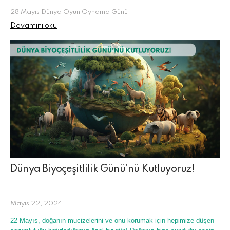
28 Mayıs Dünya Oyun Oynama Günü
Devamını oku
Dünya Biyoçeşitlilik Günü'nü Kutluyoruz!
Mayıs 22, 2024
22 Mayıs, doğanın mucizelerini ve onu korumak için hepimize düşen