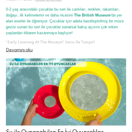
0-2 yaş arasındaki çocuklar bu seri ile canlıları, renkleri, rakamları,
doğayı, ilk kelimelerini ve daha nicesini
The British Museum
'da yer
alan eserler ile öğreniyor. Çocuklar için adeta basitleştirilmiş bir müze
gezisi sunan bu seri ile çocuklar sanatsal bakış açısını çok erken
yaşlardan itibaren kazanmaya başlıyor!
"Early Learning At The Museum" Serisi İle Tanışın!
Devamını oku