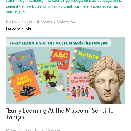
sorumluluğu hatırladığımız özel bir gün! Doğanın bize sunduğu eşsiz
zenginlikleri ve bu zenginlikleri korumak için neler yapabileceğimizi
hatırlayalım.
Dünya Biyoçeşitlilik Günü'nü Kutluyoruz!
Devamını oku
"Early Learning At The Museum" Serisi İle
Tanışın!
Mayıs 17, 2024
Kitap Önerileri