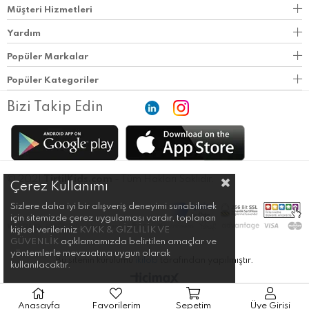
Müşteri Hizmetleri
Yardım
Popüler Markalar
Popüler Kategoriler
Bizi Takip Edin
© 2021
TirtilKids.com
- Tüm Hakları Saklıdır.
Çerez Kullanımı
Sizlere daha iyi bir alışveriş deneyimi sunabilmek
için sitemizde çerez uygulaması vardır, toplanan
kişisel verileriniz
KVKK & GİZLİLİK VE
GÜVENLİK
açıklamamızda belirtilen amaçlar ve
yöntemlerle mevzuatına uygun olarak
Bu sitenin kurulumu
ikilob
tarafından yapılmıştır.
kullanılacaktır.
Anasayfa
Favorilerim
Sepetim
Üye Girişi