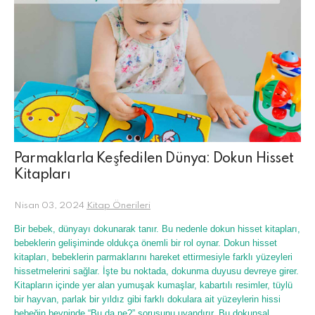
Parmaklarla Keşfedilen Dünya: Dokun Hisset
Kitapları
Nisan 03, 2024
Kitap Önerileri
Bir bebek, dünyayı dokunarak tanır. Bu nedenle dokun hisset kitapları,
bebeklerin gelişiminde oldukça önemli bir rol oynar. Dokun hisset
kitapları, bebeklerin parmaklarını hareket ettirmesiyle farklı yüzeyleri
hissetmelerini sağlar. İşte bu noktada, dokunma duyusu devreye girer.
Kitapların içinde yer alan yumuşak kumaşlar, kabartılı resimler, tüylü
bir hayvan, parlak bir yıldız gibi farklı dokulara ait yüzeylerin hissi
bebeğin beyninde “Bu da ne?” sorusunu uyandırır. Bu dokunsal