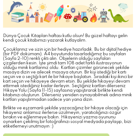
Dünya Çocuk Kitapları haftası kutlu olsun! Bu güzel haftayı gelin
kendi çocuk kitabımızı yazarak kutlayalım.
Çocuklarınız ve sizin için bir hediye hazırladık. Bu bir dijital hediye
(bir PDF dokümanı). A4 boyutunda tasarladığımız bu sayfaları
(Sayfa 2-10) renkli çıktı alın. Objelerin olduğu sayfaları
çizgilerden kesin. İşte şimdi tam 108 adet farklı ilustrasyonun
olduğu minik kartlarınız oldu. Kartları çizimler görünecek şekilde
masaya dizin ve ailecek masaya oturun. Bir kişi istediği bir kartı
seçsin ve o seçtiği kart ile bir hikaye başlatsın. Sıradaki kişi ikinci bir
kart seçsin ve hikayeye devam etsin. Bu şekilde hikayeyi devam
ettirmek istediğiniz kadar ilerleyin. Seçtiğiniz kartları dilerseniz
Hikaye Yolu (Sayfa 11-15) sayfasına yapıştırarak birlikte kendi
kitabınızı oluşturun. Dilerseniz yeniden oynayabilmek adına minik
kartları yapıştırmadan sadece yan yana dizin.
Birlikte ve eşzamanlı şekilde yazacağınız bir hikaye olacağı için
hikayeniz anlamsız ilerlerse üzülmeyin, yaratıcılığınızı özgür
bırakın ve eğlenmeye bakın. Hikayenizi yazma oyununu
oynarken çekilmiş bir fotoğrafınızı sosyal medyada paylaşıp, bizi
etiketlemeyi unutmayın :)